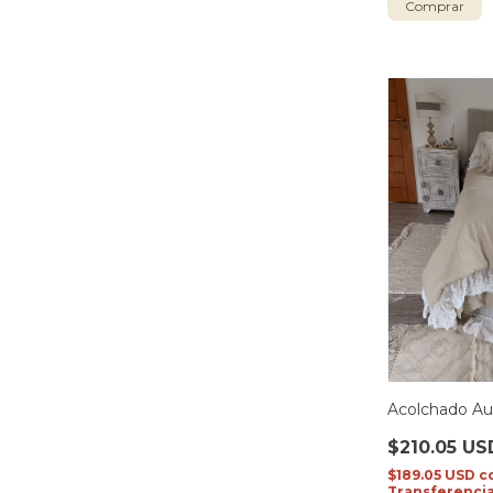
Acolchado Aur
$210.05 US
$189.05 USD
c
Transferencia