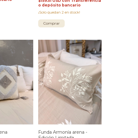
$159.51 USD
con
Transferencia
o depósito bancario
¡Solo quedan
2
en stock!
Comprar
ena
Funda Armonía arena -
Edición Limitada