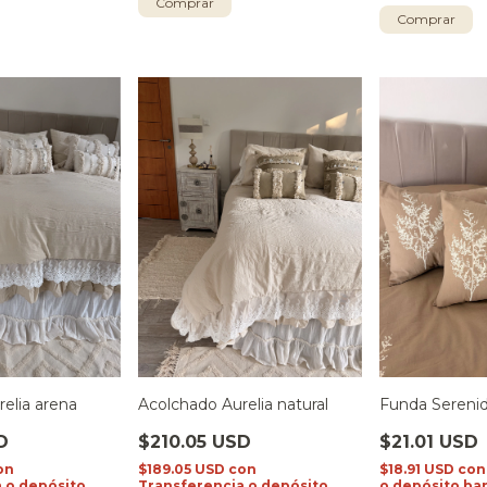
Comprar
Comprar
elia arena
Acolchado Aurelia natural
Funda Serenid
D
$210.05 USD
$21.01 USD
on
$189.05 USD
con
$18.91 USD
con
 o depósito
Transferencia o depósito
o depósito ba