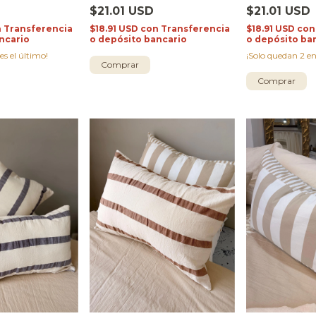
$21.01 USD
$21.01 USD
n
Transferencia
$18.91 USD
con
Transferencia
$18.91 USD
con
ncario
o depósito bancario
o depósito ba
 es el último!
¡Solo quedan
2
en
Comprar
Comprar