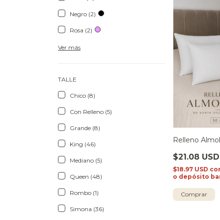
Negro (2)
Rosa (2)
Ver más
TALLE
Chico (8)
Con Relleno (5)
Grande (8)
Relleno Alm
King (46)
$21.08 USD
Mediano (5)
$18.97 USD
co
Queen (48)
o depósito ba
Rombo (1)
Simona (36)