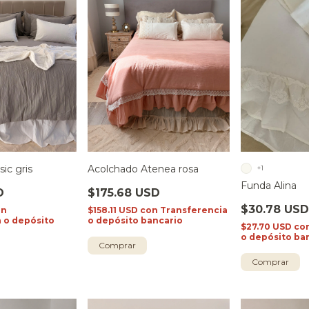
Acolchado Atenea rosa
ic gris
+1
Funda Alina
$175.68 USD
D
$30.78 US
$158.11 USD
con
Transferencia
on
o depósito bancario
 o depósito
$27.70 USD
co
o depósito ba
Comprar
Comprar