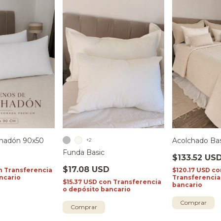
ohadón 90x50
Acolchado Bas
+2
Funda Basic
$133.52 US
$17.08 USD
n
Transferencia
$120.17 USD
co
ncario
Transferencia
$15.37 USD
con
Transferencia
bancario
o depósito bancario
Comprar
Comprar