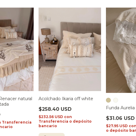
Renacer natural
Acolchado Ikaria off white
itada
Funda Aurelia
$258.40 USD
D
$232.56 USD
con
$31.06 USD
Transferencia o depósito
n
Transferencia
$27.95 USD
co
bancario
ncario
o depósito ba