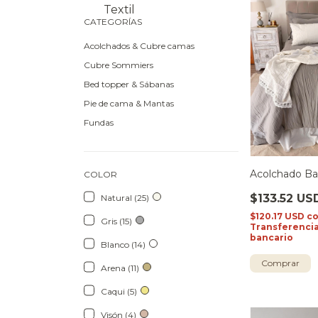
Textil
CATEGORÍAS
Acolchados & Cubre camas
Cubre Sommiers
Bed topper & Sábanas
Pie de cama & Mantas
Fundas
Acolchado Bas
COLOR
$133.52 US
Natural (25)
$120.17 USD
c
Gris (15)
Transferencia
bancario
Blanco (14)
Comprar
Arena (11)
Caqui (5)
Visón (4)