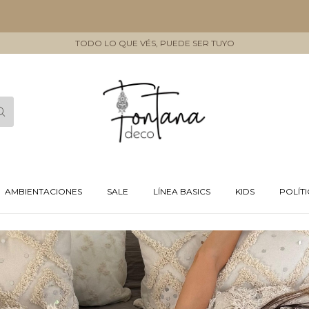
HASTA
TODO LO QUE VÉS, PUEDE SER TUYO
AMBIENTACIONES
SALE
LÍNEA BASICS
KIDS
POLÍT