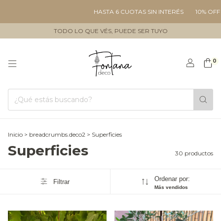
HASTA 6 CUOTAS SIN INTERÉS
10% OFF TRANSFEREN
TODO LO QUE VÉS, PUEDE SER TUYO
0
Inicio
>
breadcrumbs.deco2
>
Superficies
Superficies
30 productos
Ordenar por:
Filtrar
Más vendidos