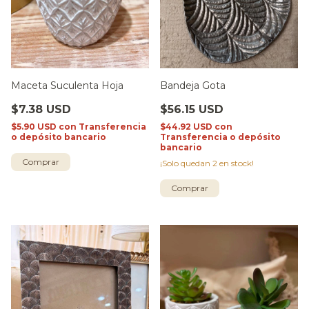
Maceta Suculenta Hoja
Bandeja Gota
$7.38 USD
$56.15 USD
$5.90 USD
con
Transferencia
$44.92 USD
con
o depósito bancario
Transferencia o depósito
bancario
¡Solo quedan
2
en stock!
Comprar