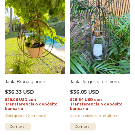
Jaula Bruna grande
Jaula Jorgelina en hierro
$36.33 USD
$36.05 USD
$29.06 USD
con
$28.84 USD
con
Transferencia o depósito
Transferencia o depósito
bancario
bancario
¡Solo quedan
2
en stock!
¡No te lo pierdas, es el último!