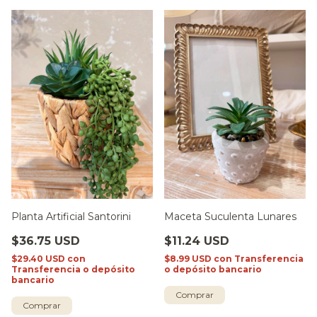
Planta Artificial Santorini
Maceta Suculenta Lunares
$36.75 USD
$11.24 USD
$29.40 USD
con
$8.99 USD
con
Transferencia
Transferencia o depósito
o depósito bancario
bancario