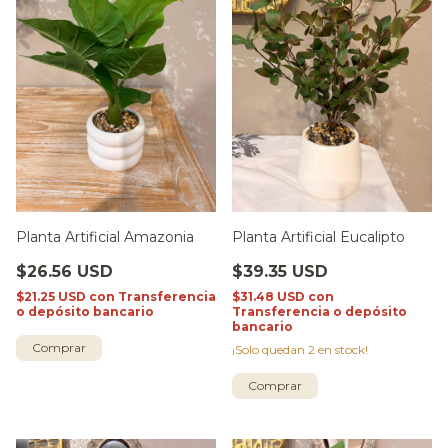
Planta Artificial Amazonia
Planta Artificial Eucalipto
$26.56 USD
$39.35 USD
$21.25 USD
con
Transferencia
$31.48 USD
con
o depósito bancario
Transferencia o depósito
bancario
¡Solo quedan
2
en stock!