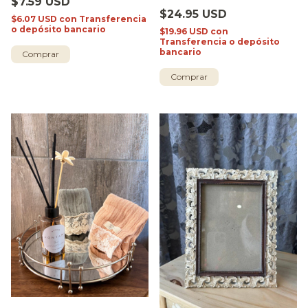
$7.59 USD
$24.95 USD
$6.07 USD
con
Transferencia
o depósito bancario
$19.96 USD
con
Transferencia o depósito
bancario