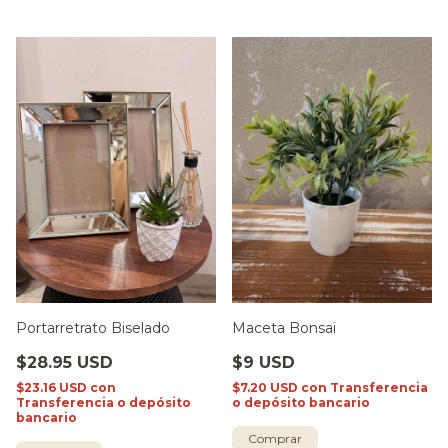
Portarretrato Biselado
Maceta Bonsai
$28.95 USD
$9 USD
$23.16 USD
con
$7.20 USD
con
Transferencia
Transferencia o depósito
o depósito bancario
bancario