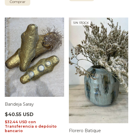
Comprar
SIN STOCK
Bandeja Saray
$40.55 USD
$32.44 USD
con
Transferencia o depósito
Florero Batique
bancario