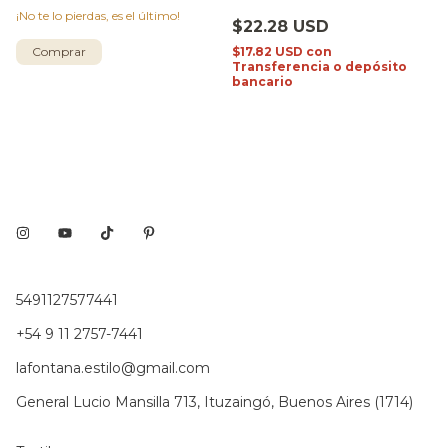
¡No te lo pierdas, es el último!
$22.28 USD
$17.82 USD
con
Comprar
Transferencia o depósito
bancario
5491127577441
+54 9 11 2757-7441
lafontana.estilo@gmail.com
General Lucio Mansilla 713, Ituzaingó, Buenos Aires (1714)