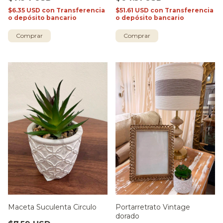
$6.35 USD
con
Transferencia
$51.61 USD
con
Transferencia
o depósito bancario
o depósito bancario
Comprar
Maceta Suculenta Circulo
Portarretrato Vintage
dorado