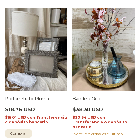
Portarretrato Pluma
Bandeja Gold
$18.76 USD
$38.30 USD
$15.01 USD
con
Transferencia
$30.64 USD
con
o depósito bancario
Transferencia o depósito
bancario
Comprar
¡No te lo pierdas, es el último!