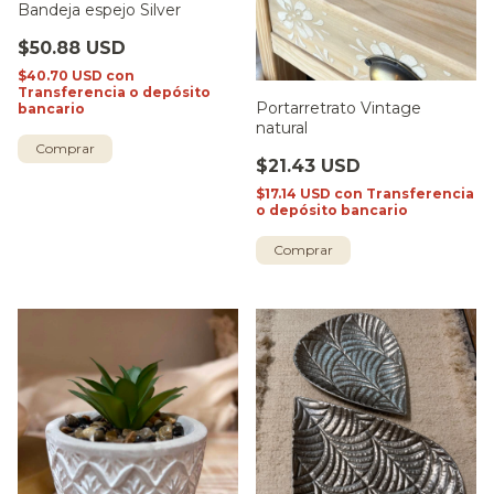
Bandeja espejo Silver
$50.88 USD
$40.70 USD
con
Transferencia o depósito
Portarretrato Vintage
bancario
natural
$21.43 USD
$17.14 USD
con
Transferencia
o depósito bancario
Comprar