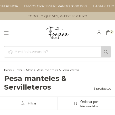
ERENCIA
ENVÍOS GRATIS SUPERANDO $800.000
HASTA 6 CUOTAS 
TODO LO QUE VÉS, PUEDE SER TUYO
0
Inicio
>
Textil
>
Mesa
>
Pesa manteles & Servilleteros
Pesa manteles &
Servilleteros
5 productos
Ordenar por:
Filtrar
Más vendidos