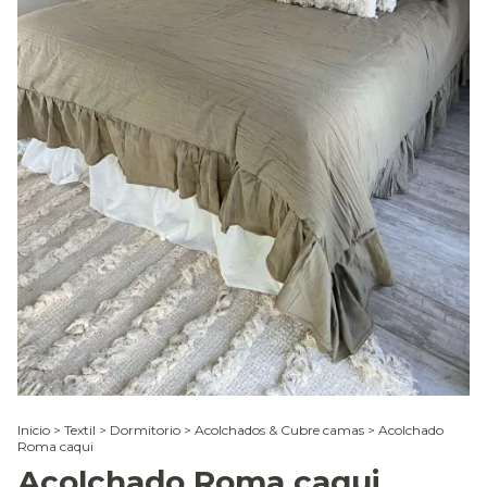
Inicio
>
Textil
>
Dormitorio
>
Acolchados & Cubre camas
>
Acolchado
Roma caqui
Acolchado Roma caqui