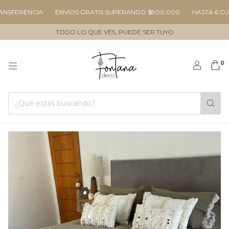
ENCIA
ENVÍOS GRATIS SUPERANDO $800.000
HASTA 6 CUOTAS SI
TODO LO QUE VÉS, PUEDE SER TUYO
0