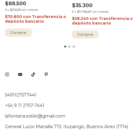
$88.500
$35.300
3
x
$29.500
sin interés
3
x
$11.766,67
sin interés
$70.800
con
Transferencia o
$28.240
con
Transferencia o
depósito bancario
depósito bancario
Comprar
Comprar
5491127577441
+54 9 11 2757-7441
lafontana.estilo@gmail.com
General Lucio Mansilla 713, Ituzaingó, Buenos Aires (1714)