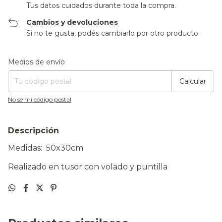
Tus datos cuidados durante toda la compra.
Cambios y devoluciones
Si no te gusta, podés cambiarlo por otro producto.
Entregas para el CP:
Cambiar CP
Medios de envío
Calcular
No sé mi código postal
Descripción
Medidas: 50x30cm
Realizado en tusor con volado y puntilla