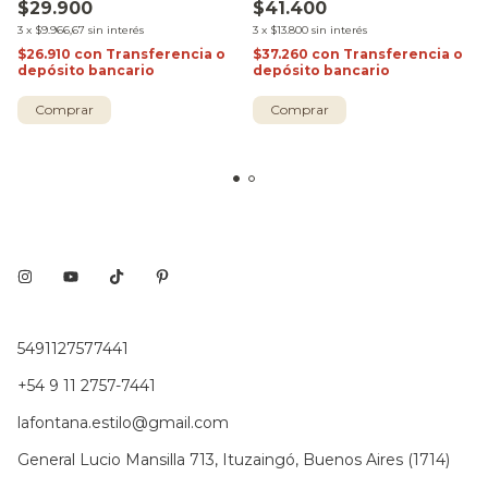
$29.900
$41.400
3
x
$9.966,67
sin interés
3
x
$13.800
sin interés
$26.910
con
Transferencia o
$37.260
con
Transferencia o
depósito bancario
depósito bancario
Comprar
5491127577441
+54 9 11 2757-7441
lafontana.estilo@gmail.com
General Lucio Mansilla 713, Ituzaingó, Buenos Aires (1714)