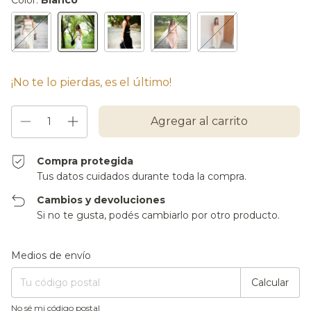
¡No te lo pierdas, es el último!
Compra protegida
Tus datos cuidados durante toda la compra.
Cambios y devoluciones
Si no te gusta, podés cambiarlo por otro producto.
Entregas para el CP:
Cambiar CP
Medios de envío
Calcular
No sé mi código postal