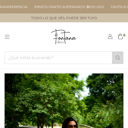
SFERENCIA
ENVÍOS GRATIS SUPERANDO $800.000
HASTA 6 CUOT
TODO LO QUE VÉS, PUEDE SER TUYO
0
1
/
15