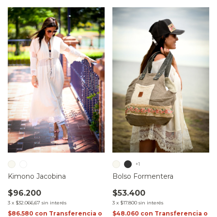
+1
Bolso Formentera
Kimono Jacobina
$53.400
$96.200
3
x
$17.800
sin interés
3
x
$32.066,67
sin interés
$48.060
con
Transferencia o
$86.580
con
Transferencia o