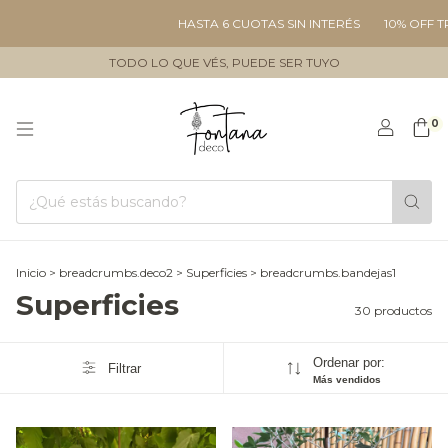
HASTA 6 CUOTAS SIN INTERÉS
10% OFF TRANSFEREN
TODO LO QUE VÉS, PUEDE SER TUYO
0
Inicio
>
breadcrumbs.deco2
>
Superficies
>
breadcrumbs.bandejas1
Superficies
30 productos
Ordenar por:
Filtrar
Más vendidos