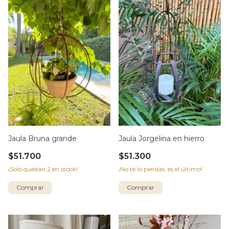
Jaula Bruna grande
Jaula Jorgelina en hierro
$51.700
$51.300
¡Solo quedan
2
en stock!
¡No te lo pierdas, es el último!