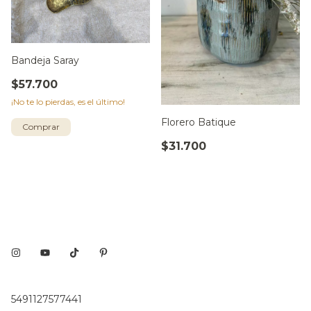
Bandeja Saray
$57.700
¡No te lo pierdas, es el último!
Florero Batique
Comprar
$31.700
5491127577441